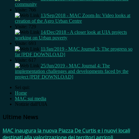
community
Visite: 766
13/Sep/2018 - MAC Zoom-In: Video looks at
creation of the Agro Urban Centre
Visite: 729
14/Dec/2018 - A closer look at UIA projects
working on Urban poverty
Visite: 693
11/Jan/2019 - MAC Journal 3: The progress so
far [PDF DOWNLOAD]
Visite: 617
25/Jun/2019 - MAC Journal 4: The
implementation challenges and developments faced by the
project [PDF DOWNLOAD]
Sei qui:
Home
MAC sui media
Notizie dall'UIA
Ultime News
MAC inaugura la nuova Piazza De Curtis e i nuovi locali
destinati alla valorizzazione dei territori agricoli