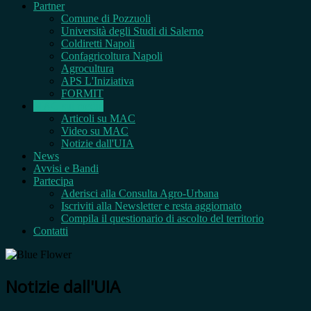
Partner
Comune di Pozzuoli
Università degli Studi di Salerno
Coldiretti Napoli
Confagricoltura Napoli
Agrocultura
APS L'Iniziativa
FORMIT
MAC sui media
Articoli su MAC
Video su MAC
Notizie dall'UIA
News
Avvisi e Bandi
Partecipa
Aderisci alla Consulta Agro-Urbana
Iscriviti alla Newsletter e resta aggiornato
Compila il questionario di ascolto del territorio
Contatti
Notizie dall'UIA