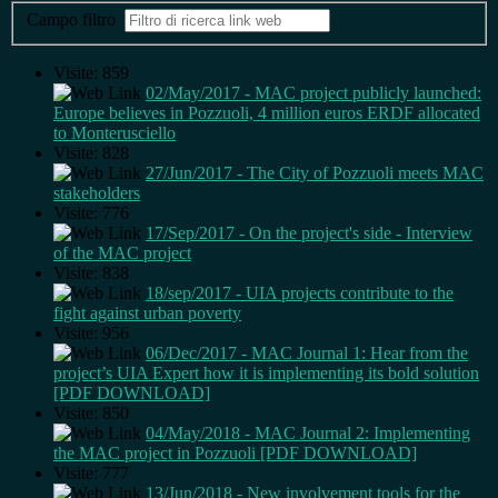
Campo filtro
Visite: 859
02/May/2017 - MAC project publicly launched:
Europe believes in Pozzuoli, 4 million euros ERDF allocated
to Monterusciello
Visite: 828
27/Jun/2017 - The City of Pozzuoli meets MAC
stakeholders
Visite: 776
17/Sep/2017 - On the project's side - Interview
of the MAC project
Visite: 838
18/sep/2017 - UIA projects contribute to the
fight against urban poverty
Visite: 956
06/Dec/2017 - MAC Journal 1: Hear from the
project’s UIA Expert how it is implementing its bold solution
[PDF DOWNLOAD]
Visite: 850
04/May/2018 - MAC Journal 2: Implementing
the MAC project in Pozzuoli [PDF DOWNLOAD]
Visite: 777
13/Jun/2018 - New involvement tools for the